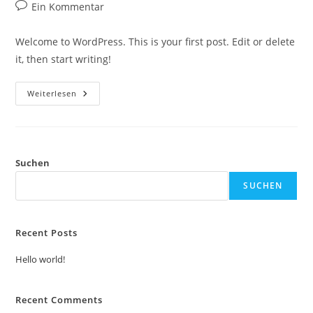
Autor:
veröffentlicht:
Kategorie:
Beitrags-
Ein Kommentar
Kommentare:
Welcome to WordPress. This is your first post. Edit or delete
it, then start writing!
Hello
Weiterlesen
World!
Suchen
SUCHEN
Recent Posts
Hello world!
Recent Comments