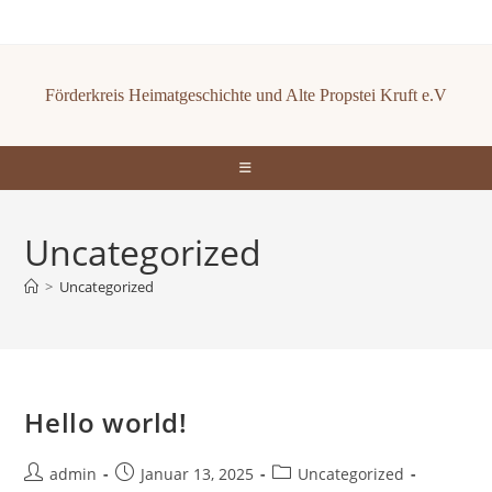
Zum
Inhalt
springen
Förderkreis Heimatgeschichte und Alte Propstei Kruft e.V
Uncategorized
>
Uncategorized
Hello world!
Beitrags-
Beitrag
Beitrags-
admin
Januar 13, 2025
Uncategorized